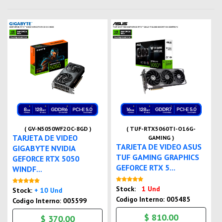
( GV-N5050WF2OC-8GD )
( TUF-RTX5060TI-O16G-
TARJETA DE VIDEO
GAMING )
TARJETA DE VIDEO ASUS
GIGABYTE NVIDIA
TUF GAMING GRAPHICS
GEFORCE RTX 5050
GEFORCE RTX 5...
WINDF...
Nuevo
Nuevo
Stock:
1 Und
Stock:
+ 10 Und
Codigo Interno: 005485
Codigo Interno: 005599
$ 810.00
$ 370.00