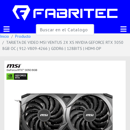
Inicio
Producto
TARJETA DE VIDEO MSI VENTUS 2X XS NVIDIA GEFORCE RTX 3050
8GB OC ( 912-V809-4266 ) GDDR6 | 128BITS | HDMI-DP