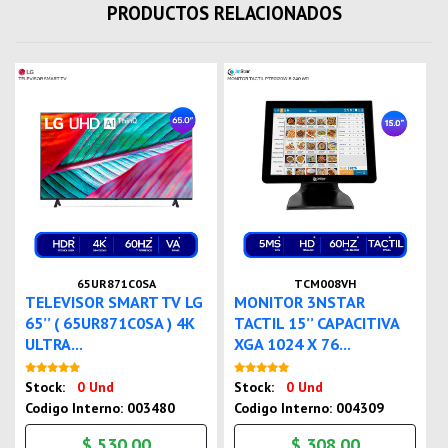
PRODUCTOS RELACIONADOS
65UR871C0SA
TCM008VH
TELEVISOR SMART TV LG
MONITOR 3NSTAR
65’’ ( 65UR871C0SA ) 4K
TACTIL 15’’ CAPACITIVA
ULTRA...
XGA 1024 X 76...
Nuevo
Nuevo
Stock:
0 Und
Stock:
0 Und
Codigo Interno: 003480
Codigo Interno: 004309
$ 530.00
$ 308.00