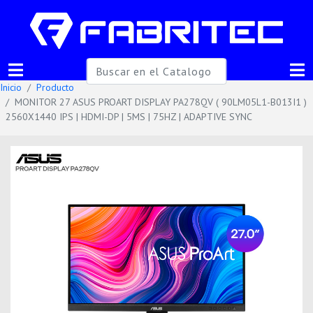
Inicio
Producto
MONITOR 27 ASUS PROART DISPLAY PA278QV ( 90LM05L1-B013I1 )
2560X1440 IPS | HDMI-DP | 5MS | 75HZ | ADAPTIVE SYNC