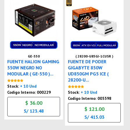
GE-550
( 28200-U85GI-1CUSR )
FUENTE HALION GAMING
FUENTE DE PODER
550W NEGRO NO
GIGABYTE 850W
MODULAR ( GE-550 )...
UD850GM PG5 ICE (
28200-U...
Nuevo
Stock:
+ 10 Und
Nuevo
Codigo Interno: 000229
Stock:
+ 10 Und
Codigo Interno: 005598
$ 36.00
$ 121.00
S/ 123.48
S/ 415.03