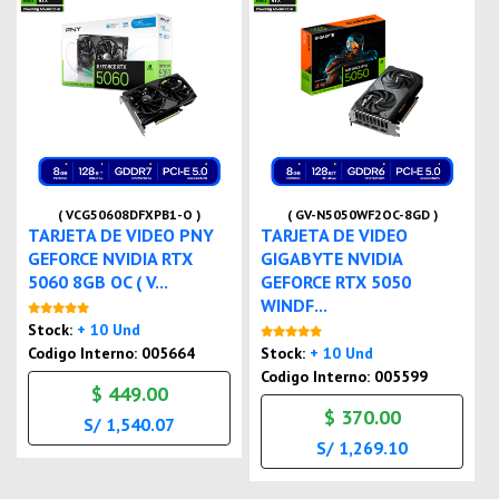
( VCG50608DFXPB1-O )
( GV-N5050WF2OC-8GD )
TARJETA DE VIDEO PNY
TARJETA DE VIDEO
GEFORCE NVIDIA RTX
GIGABYTE NVIDIA
5060 8GB OC ( V...
GEFORCE RTX 5050
WINDF...
Nuevo
Stock:
+ 10 Und
Nuevo
Codigo Interno: 005664
Stock:
+ 10 Und
Codigo Interno: 005599
$ 449.00
$ 370.00
S/ 1,540.07
S/ 1,269.10