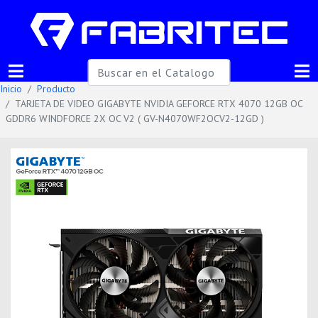
Inicio
Producto
TARJETA DE VIDEO GIGABYTE NVIDIA GEFORCE RTX 4070 12GB OC
GDDR6 WINDFORCE 2X OC V2 ( GV-N4070WF2OCV2-12GD )