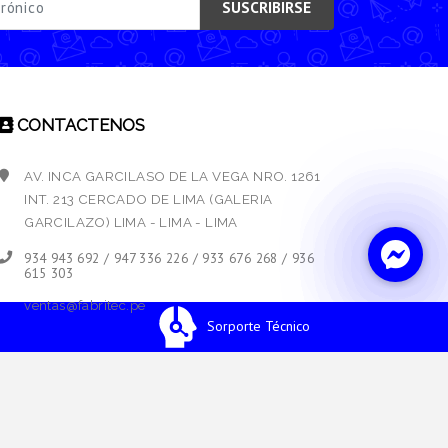
SUSCRIBIRSE
CONTACTENOS
AV. INCA GARCILASO DE LA VEGA NRO. 1261
INT. 213 CERCADO DE LIMA (GALERIA
GARCILAZO) LIMA - LIMA - LIMA
934 943 692 / 947 336 226 / 933 676 268 / 936
615 303
ventas@fabritec.pe
Sorporte Técnico