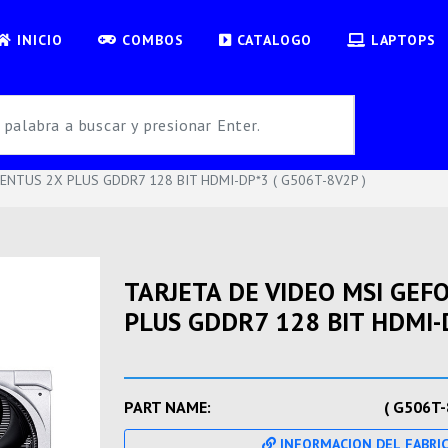
INICIO
COMBOS
CATALOGO
LAPTOPS
VENTUS 2X PLUS GDDR7 128 BIT HDMI-DP*3 ( G506T-8V2P )
TARJETA DE VIDEO MSI GEF
PLUS GDDR7 128 BIT HDMI-D
PART NAME:
( G506T-
INFORMACION DEL FABRI