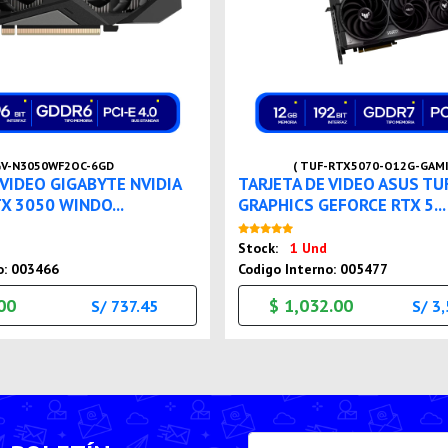
V-N3050WF2OC-6GD
( TUF-RTX5070-O12G-GAMI
 VIDEO GIGABYTE NVIDIA
TARJETA DE VIDEO ASUS T
X 3050 WINDO...
GRAPHICS GEFORCE RTX 5...
Nuevo
Nuevo
Stock:
1 Und
o: 003466
Codigo Interno: 005477
00
$ 1,032.00
S/ 737.45
S/ 3