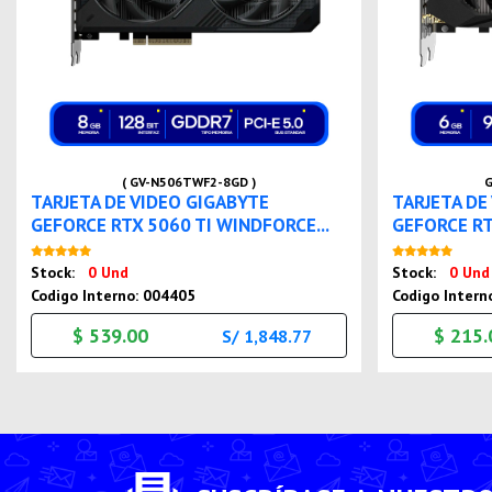
( GV-N506TWF2-8GD )
G
TARJETA DE VIDEO GIGABYTE
TARJETA DE
GEFORCE RTX 5060 TI WINDFORCE...
GEFORCE RT
Nuevo
Stock:
0 Und
Stock:
0 Und
Codigo Interno: 004405
Codigo Intern
$ 539.00
$ 215.
S/ 1,848.77