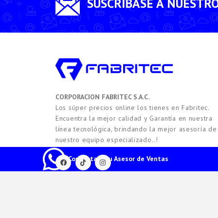
SUSCRÍBASE A NUESTR
CORPORACION FABRITEC S.A.C.
Los súper precios online los tienes en Fabritec.
Encuentra la mejor calidad y Garantía en nuestra
línea tecnológica, brindando la mejor asesoría de
nuestro equipo especializado..!
Contacta a tu Asesor de Ventas
2021 -
2026
Copyright © FABRITEC. Todos los Derech
HTEC