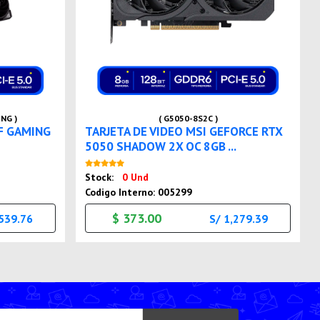
NG )
( G5050-8S2C )
UF GAMING
TARJETA DE VIDEO MSI GEFORCE RTX
5050 SHADOW 2X OC 8GB ...
Nuevo
Stock:
0 Und
Codigo Interno: 005299
$ 373.00
,539.76
S/ 1,279.39