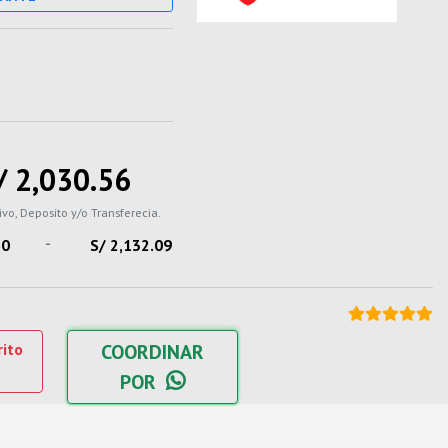
/ 2,030.56
ivo, Deposito y/o Transferecia.
-
60
S/ 2,132.09
rito
COORDINAR
POR