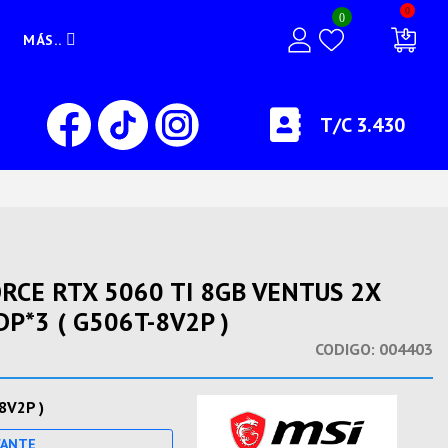
0
0
MÁS..
T/C 3.430
ORCE RTX 5060 TI 8GB VENTUS 2X
P*3 ( G506T-8V2P )
CODIGO:
004403
8V2P )
CANTE