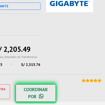
CANTE
/ 2,205.49
ivo, Deposito y/o Transferecia.
-
15
S/ 2,315.76
rito
COORDINAR
POR