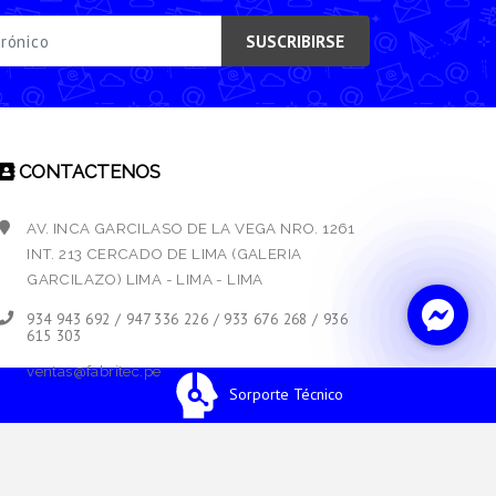
SUSCRIBIRSE
CONTACTENOS
AV. INCA GARCILASO DE LA VEGA NRO. 1261
INT. 213 CERCADO DE LIMA (GALERIA
GARCILAZO) LIMA - LIMA - LIMA
934 943 692 / 947 336 226 / 933 676 268 / 936
615 303
ventas@fabritec.pe
Sorporte Técnico