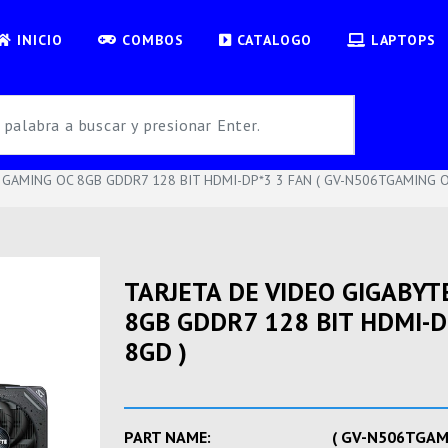
INICIO
COMBOS
CATALOGO
LAPTOPS
 GAMING OC 8GB GDDR7 128 BIT HDMI-DP*3 3 FAN ( GV-N506TGAMING O
TARJETA DE VIDEO GIGABYT
8GB GDDR7 128 BIT HDMI-D
8GD )
PART NAME:
( GV-N506TGAM