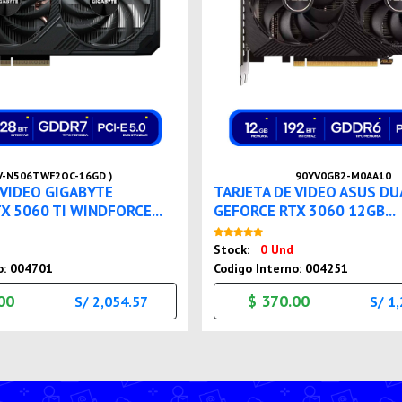
GV-N506TWF2OC-16GD )
90YV0GB2-M0AA10
 VIDEO GIGABYTE
TARJETA DE VIDEO ASUS DU
X 5060 TI WINDFORCE...
GEFORCE RTX 3060 12GB...
Nuevo
Nuevo
Stock:
0 Und
o: 004701
Codigo Interno: 004251
00
$ 370.00
S/ 2,054.57
S/ 1