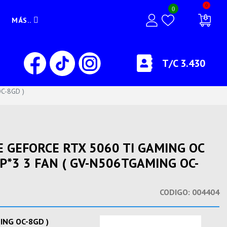
0
0
MÁS..
T/C 3.430
C-8GD )
E GEFORCE RTX 5060 TI GAMING OC
P*3 3 FAN ( GV-N506TGAMING OC-
CODIGO:
004404
ING OC-8GD )