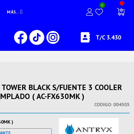
0
0
MÁS..
T/C 3.430
I TOWER BLACK S/FUENTE 3 COOLER
EMPLADO ( AC-FX630MK )
CODIGO:
004503
30MK )
CANTE