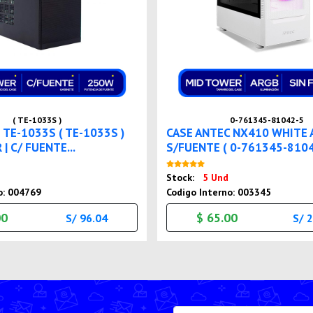
( TE-1033S )
0-761345-81042-5
 TE-1033S ( TE-1033S )
CASE ANTEC NX410 WHITE 
| C/ FUENTE...
S/FUENTE ( 0-761345-81042
Nuevo
Nuevo
Stock:
5 Und
o: 004769
Codigo Interno: 003345
00
$ 65.00
S/ 96.04
S/ 