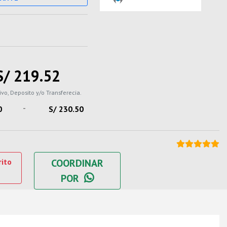
S/ 219.52
ivo, Deposito y/o Transferecia.
-
0
S/ 230.50
rito
COORDINAR
POR