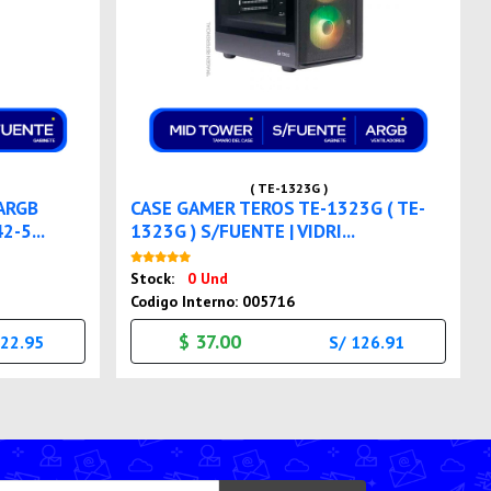
( TE-1323G )
ARGB
CASE GAMER TEROS TE-1323G ( TE-
-5...
1323G ) S/FUENTE | VIDRI...
Nuevo
Stock:
0 Und
Codigo Interno: 005716
$ 37.00
222.95
S/ 126.91