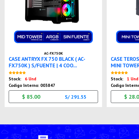
AC-FX750K
CASE ANTRYX FX 750 BLACK ( AC-
CASE TEROS
FX750K ) S/FUENTE | 4 COO...
MINI TOWER 
Nuevo
Stock:
6 Und
Stock:
1 Und
Codigo Interno: 003847
Codigo Intern
$ 85.00
$ 28.
S/ 291.55