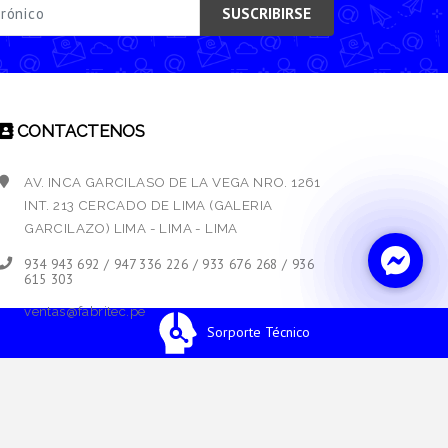
SUSCRIBIRSE
CONTACTENOS
AV. INCA GARCILASO DE LA VEGA NRO. 1261
INT. 213 CERCADO DE LIMA (GALERIA
GARCILAZO) LIMA - LIMA - LIMA
934 943 692 / 947 336 226 / 933 676 268 / 936
615 303
ventas@fabritec.pe
Sorporte Técnico