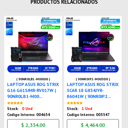
PRODUCTOS RELACIONADOS
( 90NR0LB1-M000J0 )
( 90NR0IP2-M003D0 )
LAPTOP ASUS ROG STRIX
LAPTOP ASUS ROG STRIX
G16 G615JMR-RV017W (
SCAR 18 G834JYR-
90NR0LB1-M00...
R6041W ( 90NR0IP2...
Nuevo
Nuevo
Stock:
0 Und
Stock:
1 Und
Codigo Interno: 004654
Codigo Interno: 005547
$ 2,334.00
$ 4,464.00