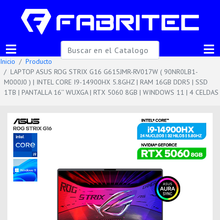
Inicio
Producto
LAPTOP ASUS ROG STRIX G16 G615JMR-RV017W ( 90NR0LB1-
M000J0 ) | INTEL CORE I9-14900HX 5.8GHZ | RAM 16GB DDR5 | SSD
1TB | PANTALLA 16’’ WUXGA | RTX 5060 8GB | WINDOWS 11 | 4 CELDAS