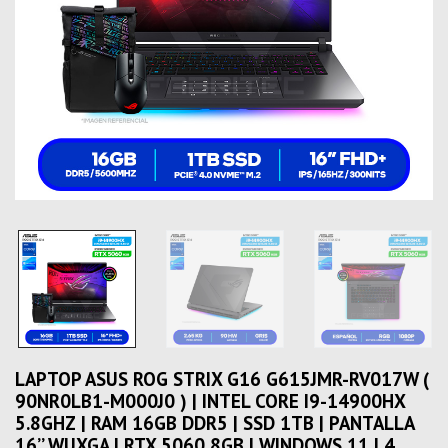
LAPTOP ASUS ROG STRIX G16 G615JMR-RV017W (
90NR0LB1-M000J0 ) | INTEL CORE I9-14900HX
5.8GHZ | RAM 16GB DDR5 | SSD 1TB | PANTALLA
16’’ WUXGA | RTX 5060 8GB | WINDOWS 11 | 4