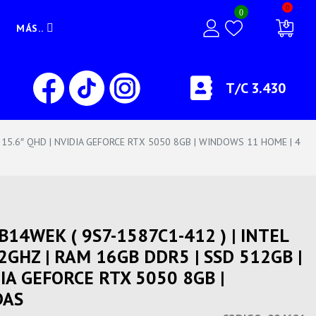
0
0
MÁS..
T/C 3.430
 15.6″ QHD | NVIDIA GEFORCE RTX 5050 8GB | WINDOWS 11 HOME | 4
14WEK ( 9S7-1587C1-412 ) | INTEL
2GHZ | RAM 16GB DDR5 | SSD 512GB |
IA GEFORCE RTX 5050 8GB |
DAS