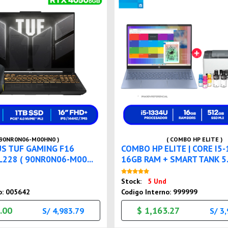
 90NR0N06-M00HN0 )
( COMBO HP ELITE )
US TUF GAMING F16
COMBO HP ELITE | CORE I5-
228 ( 90NR0N06-M00...
16GB RAM + SMART TANK 5.
Nuevo
Nuevo
Stock:
5 Und
o: 005642
Codigo Interno: 999999
.00
$ 1,163.27
S/ 4,983.79
S/ 3