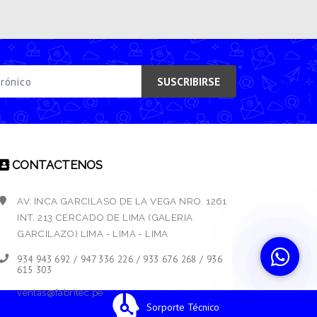
SUSCRIBIRSE
CONTACTENOS
AV. INCA GARCILASO DE LA VEGA NRO. 1261
INT. 213 CERCADO DE LIMA (GALERIA
GARCILAZO) LIMA - LIMA - LIMA
934 943 692 / 947 336 226 / 933 676 268 / 936
615 303
ventas@fabritec.pe
Sorporte Técnico