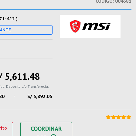
CODIGO:
004681
C1-412 )
CANTE
/ 5,611.48
ivo, Deposito y/o Transferecia.
-
.80
S/ 5,892.05
rito
COORDINAR