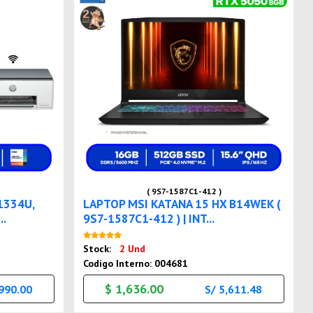
( 9S7-1587C1-412 )
1334U,
LAPTOP MSI KATANA 15 HX B14WEK (
..
9S7-1587C1-412 ) | INT...
Nuevo
Stock:
2 Und
Codigo Interno: 004681
$ 1,636.00
,990.00
S/ 5,611.48