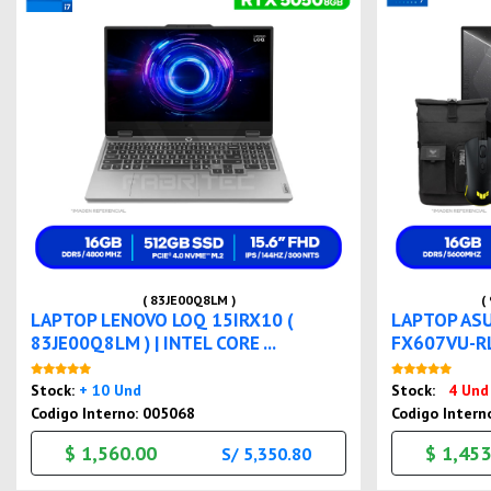
( 83JE00Q8LM )
(
LAPTOP LENOVO LOQ 15IRX10 (
LAPTOP AS
83JE00Q8LM ) | INTEL CORE ...
FX607VU-RL
Nuevo
Stock:
+ 10 Und
Stock:
4 Und
Codigo Interno: 005068
Codigo Intern
$ 1,560.00
$ 1,453
S/ 5,350.80