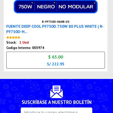
R-PF750D-HA0B-US
FUENTE DEEP COOL PF750D 750W 80 PLUS WHITE ( R-
PF750D-H...
Nuevo
Stock:
1 Und
Codigo Interno: 003974
$ 65.00
S/ 222.95
SUSCRÍBASE A NUESTRO BOLETÍN