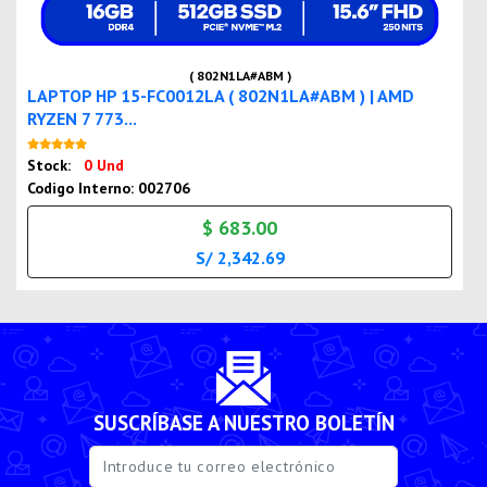
( 802N1LA#ABM )
LAPTOP HP 15-FC0012LA ( 802N1LA#ABM ) | AMD
RYZEN 7 773...
Nuevo
Stock:
0 Und
Codigo Interno: 002706
$ 683.00
S/ 2,342.69
SUSCRÍBASE A NUESTRO BOLETÍN