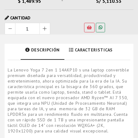
-
$ 1,489.95
S/ 5,110.53
CANTIDAD
DESCRIPCIÓN
CARACTERISTICAS
La Lenovo Yoga 7 2en 1 14AKP10 s una laptop convertible
premium diseñada para versatilidad, productividad y
entretenimiento, ahora optimizada para la era de la IA. Su
característica principal es la bisagra de 360 grados, que
permite usarla como laptop, tienda, stand o tablet. Está
equipada con el nuevo procesador AMD Ryzen™ AI 7 350,
que integra una NPU (Unidad de Procesamiento Neuronal)
para tareas de IA, y una memoria de 32 GB de RAM
LPDDR5x para un rendimiento fluido en multitarea. Cuenta
con un rápido SSD de 1 TB y una impresionante pantalla
táctil OLED de 14" con resolución WQXGA+ (2K,
1920x1200) para una calidad visual excepcional.