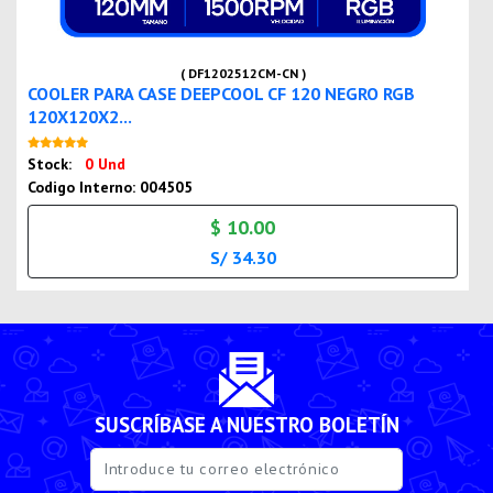
( DF1202512CM-CN )
COOLER PARA CASE DEEPCOOL CF 120 NEGRO RGB
120X120X2...
Nuevo
Stock:
0 Und
Codigo Interno: 004505
$ 10.00
S/ 34.30
SUSCRÍBASE A NUESTRO BOLETÍN