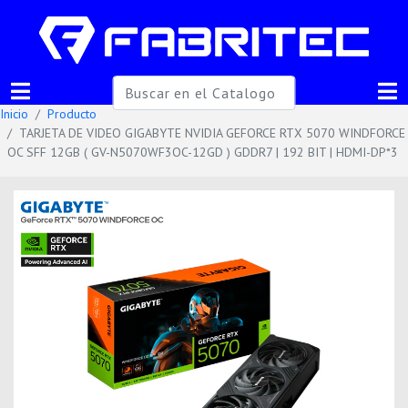
Inicio
Producto
TARJETA DE VIDEO GIGABYTE NVIDIA GEFORCE RTX 5070 WINDFORCE
OC SFF 12GB ( GV-N5070WF3OC-12GD ) GDDR7 | 192 BIT | HDMI-DP*3