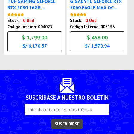
TUF GAMING GEFORCE
GIGABYTE GEFORCE RTX
RTX 5080 16GB ...
5060 EAGLE MAX OC...
Nuevo
Nuevo
Stock:
0 Und
Stock:
0 Und
Codigo Interno: 004023
Codigo Interno: 005193
$ 1,799.00
$ 458.00
S/ 6,170.57
S/ 1,570.94
SUSCRÍBASE A NUESTRO BOLETÍN
SUSCRIBIRSE