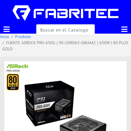
Inicio
Producto
FUENTE ASROCK PRO-650G ( 90-UXR065-GNUAA2 ) 650W | 80 PLUS
GOLD