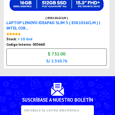
( 83K1016CLM )
LAPTOP LENOVO IDEAPAD SLIM 3 ( 83K1016CLM ) |
INTEL COR...
Nuevo
Stock:
+ 10 Und
Codigo Interno: 005660
$ 732.00
S/ 2,510.76
SUSCRÍBASE A NUESTRO BOLETÍN