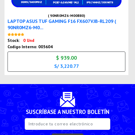
( 90NR0MZ6-M00B80)
LAPTOP ASUS TUF GAMING F16 FX607VJB-RL209 (
90NR0MZ6-M0...
Nuevo
Stock:
0 Und
Codigo Interno: 005604
$ 939.00
S/ 3,220.77
SUSCRÍBASE A NUESTRO BOLETÍN