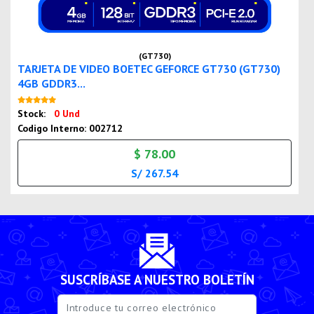
(GT730)
TARJETA DE VIDEO BOETEC GEFORCE GT730 (GT730)
4GB GDDR3...
Nuevo
Stock:
0 Und
Codigo Interno: 002712
$ 78.00
S/ 267.54
SUSCRÍBASE A NUESTRO BOLETÍN