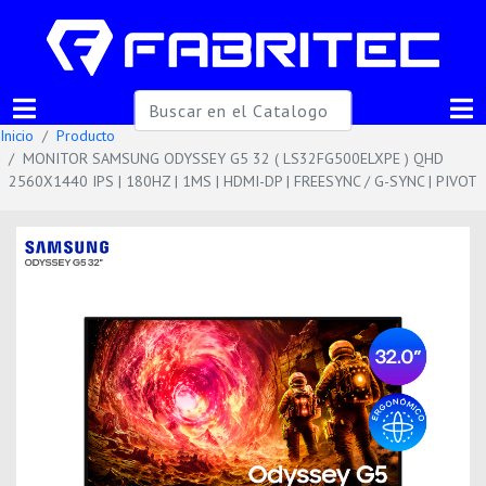
Inicio
Producto
MONITOR SAMSUNG ODYSSEY G5 32 ( LS32FG500ELXPE ) QHD
2560X1440 IPS | 180HZ | 1MS | HDMI-DP | FREESYNC / G-SYNC | PIVOT