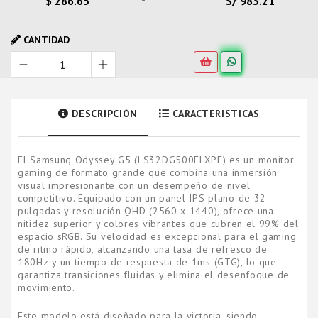
$ 286.65
S/ 983.21
CANTIDAD
DESCRIPCIÓN
CARACTERISTICAS
El Samsung Odyssey G5 (LS32DG500ELXPE) es un monitor
gaming de formato grande que combina una inmersión
visual impresionante con un desempeño de nivel
competitivo. Equipado con un panel IPS plano de 32
pulgadas y resolución QHD (2560 x 1440), ofrece una
nitidez superior y colores vibrantes que cubren el 99% del
espacio sRGB. Su velocidad es excepcional para el gaming
de ritmo rápido, alcanzando una tasa de refresco de
180Hz y un tiempo de respuesta de 1ms (GTG), lo que
garantiza transiciones fluidas y elimina el desenfoque de
movimiento.
Este modelo está diseñado para la victoria, siendo