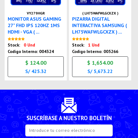
VY279HGR
( LH75WAFWLGCXZX )
MONITOR ASUS GAMING
PIZARRA DIGITAL
27" FHD IPS 120HZ 1MS
INTERACTIVA SAMSUNG (
HDMI - VGA ( ...
LH75WAFWLGCXZX ) ...
Nuevo
Nuevo
Stock:
0 Und
Stock:
1 Und
Codigo Interno: 004324
Codigo Interno: 005266
$ 124.00
$ 1,654.00
S/ 425.32
S/ 5,673.22
SUSCRÍBASE A NUESTRO BOLETÍN