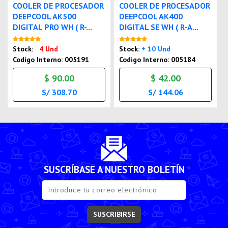
COOLER DE PROCESADOR
COOLER DE PROCESADOR
DEEPCOOL AK500
DEEPCOOL AK400
DIGITAL PRO WH ( R-...
DIGITAL SE WH ( R-A...
Nuevo
Nuevo
Stock:
4 Und
Stock:
+ 10 Und
Codigo Interno: 005191
Codigo Interno: 005184
$ 90.00
$ 42.00
S/ 308.70
S/ 144.06
SUSCRÍBASE A NUESTRO BOLETÍN
SUSCRIBIRSE