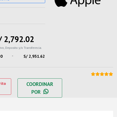
/ 2,792.02
ivo, Deposito y/o Transferecia.
-
70
S/ 2,931.62
rito
COORDINAR
POR