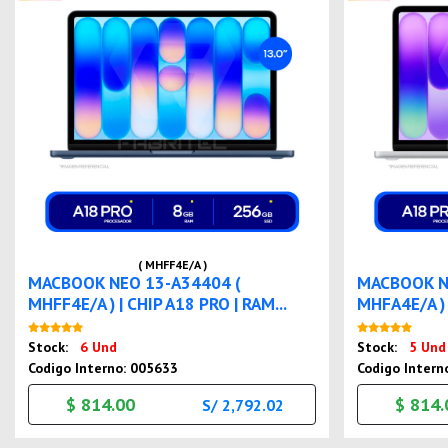
( MHFF4E/A )
MACBOOK NEO 13-A34404 (
MACBOOK N
MHFF4E/A ) | CHIP A18 PRO | RAM...
MHFA4E/A ) 
Nuevo
Stock:
6 Und
Stock:
5 Und
Codigo Interno: 005633
Codigo Intern
$ 814.00
$ 814.
S/ 2,792.02