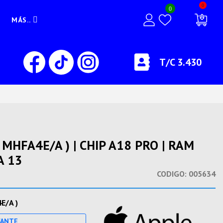
0
0
MÁS..
T/C 3.430
MHFA4E/A ) | CHIP A18 PRO | RAM
A 13
CODIGO:
005634
E/A )
CANTE