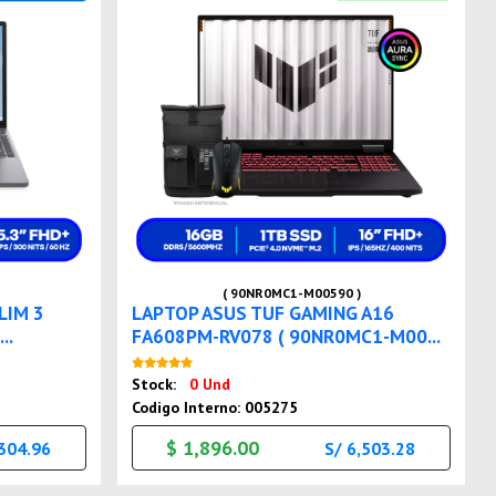
( 90NR0MC1-M00590 )
LIM 3
LAPTOP ASUS TUF GAMING A16
..
FA608PM-RV078 ( 90NR0MC1-M00...
Nuevo
Stock:
0 Und
Codigo Interno: 005275
$ 1,896.00
,304.96
S/ 6,503.28