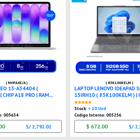
( MHFA4E/A )
( 83K100KELM )
EO 13-A34404 (
LAPTOP LENOVO IDEAPAD S
| CHIP A18 PRO | RAM...
15IRH10 ( 83K100KELM ) | I.
Nuevo
Nuevo
Stock:
+ 10 Und
o: 005634
Codigo Interno: 005256
00
$ 672.00
S/ 2,792.02
S/ 2