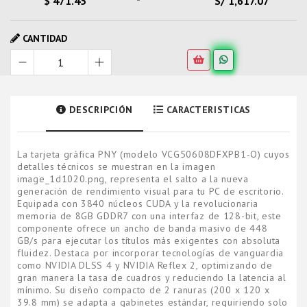
$ 471.45
S/ 1,617.07
CANTIDAD
DESCRIPCIÓN
CARACTERISTICAS
La tarjeta gráfica PNY (modelo VCG50608DFXPB1-O) cuyos
detalles técnicos se muestran en la imagen
image_1d1020.png, representa el salto a la nueva
generación de rendimiento visual para tu PC de escritorio.
Equipada con 3840 núcleos CUDA y la revolucionaria
memoria de 8GB GDDR7 con una interfaz de 128-bit, este
componente ofrece un ancho de banda masivo de 448
GB/s para ejecutar los títulos más exigentes con absoluta
fluidez. Destaca por incorporar tecnologías de vanguardia
como NVIDIA DLSS 4 y NVIDIA Reflex 2, optimizando de
gran manera la tasa de cuadros y reduciendo la latencia al
mínimo. Su diseño compacto de 2 ranuras (200 x 120 x
39.8 mm) se adapta a gabinetes estándar, requiriendo solo