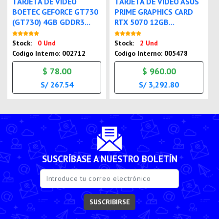
TARJETA DE VIDEO
TARJETA DE VIDEO ASUS
BOETEC GEFORCE GT730
PRIME GRAPHICS CARD
(GT730) 4GB GDDR3...
RTX 5070 12GB...
Nuevo
Nuevo
Stock:
0 Und
Stock:
2 Und
Codigo Interno: 002712
Codigo Interno: 005478
$ 78.00
$ 960.00
S/ 267.54
S/ 3,292.80
SUSCRÍBASE A NUESTRO BOLETÍN
SUSCRIBIRSE