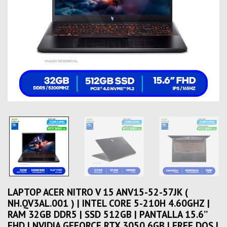
LAPTOP ACER NITRO V 15 ANV15-52-57JK (
NH.QV3AL.001 ) | INTEL CORE 5-210H 4.60GHZ |
RAM 32GB DDR5 | SSD 512GB | PANTALLA 15.6’’
FHD | NVIDIA GEFORCE RTX 3050 6GB | FREE DOS |