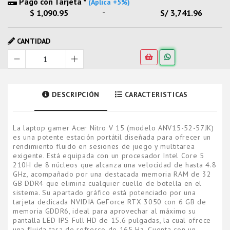
Pago con Tarjeta *
(Aplica +5%)
-
$ 1,090.95
S/ 3,741.96
CANTIDAD
DESCRIPCIÓN
CARACTERISTICAS
La laptop gamer Acer Nitro V 15 (modelo ANV15-52-57JK)
es una potente estación portátil diseñada para ofrecer un
rendimiento fluido en sesiones de juego y multitarea
exigente. Está equipada con un procesador Intel Core 5
210H de 8 núcleos que alcanza una velocidad de hasta 4.8
GHz, acompañado por una destacada memoria RAM de 32
GB DDR4 que elimina cualquier cuello de botella en el
sistema. Su apartado gráfico está potenciado por una
tarjeta dedicada NVIDIA GeForce RTX 3050 con 6 GB de
memoria GDDR6, ideal para aprovechar al máximo su
pantalla LED IPS Full HD de 15.6 pulgadas, la cual ofrece
una fluida tasa de refresco de 165 Hz. Cuenta con un