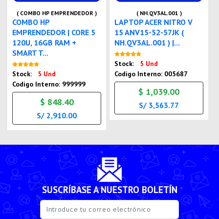
( COMBO HP EMPRENDEDOR )
( NH.QV3AL.001 )
COMBO HP
LAPTOP ACER NITRO V
EMPRENDEDOR | CORE 5
15 ANV15-52-57JK (
120U, 16GB RAM +
NH.QV3AL.001 ) |...
SMART T...
Nuevo
Stock:
5 Und
Nuevo
Stock:
5 Und
Codigo Interno: 005687
Codigo Interno: 999999
$ 1,039.00
$ 848.40
S/ 3,563.77
S/ 2,910.00
SUSCRÍBASE A NUESTRO BOLETÍN