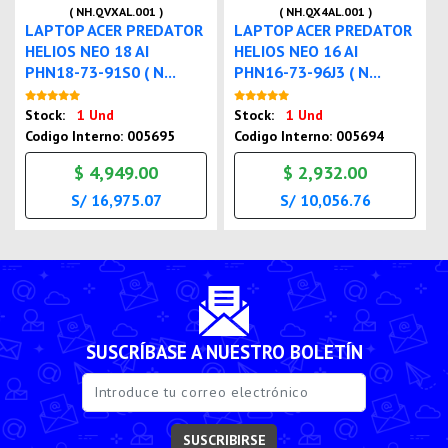
( NH.QVXAL.001 )
( NH.QX4AL.001 )
LAPTOP ACER PREDATOR
LAPTOP ACER PREDATOR
HELIOS NEO 18 AI
HELIOS NEO 16 AI
PHN18-73-91S0 ( N...
PHN16-73-96J3 ( N...
Nuevo
Nuevo
Stock:
1 Und
Stock:
1 Und
Codigo Interno: 005695
Codigo Interno: 005694
$ 4,949.00
$ 2,932.00
S/ 16,975.07
S/ 10,056.76
SUSCRÍBASE A NUESTRO BOLETÍN
SUSCRIBIRSE