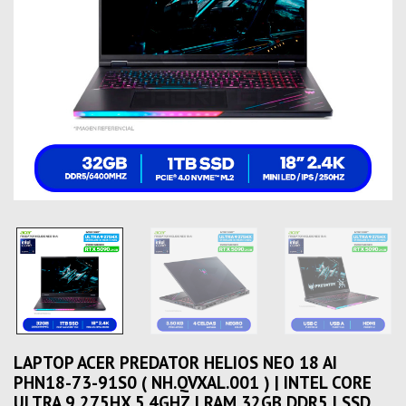
LAPTOP ACER PREDATOR HELIOS NEO 18 AI
PHN18-73-91S0 ( NH.QVXAL.001 ) | INTEL CORE
ULTRA 9 275HX 5.4GHZ | RAM 32GB DDR5 | SSD