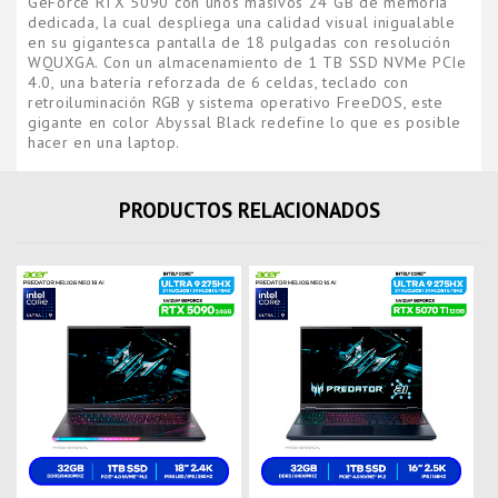
GeForce RTX 5090 con unos masivos 24 GB de memoria
dedicada, la cual despliega una calidad visual inigualable
en su gigantesca pantalla de 18 pulgadas con resolución
WQUXGA. Con un almacenamiento de 1 TB SSD NVMe PCIe
4.0, una batería reforzada de 6 celdas, teclado con
retroiluminación RGB y sistema operativo FreeDOS, este
gigante en color Abyssal Black redefine lo que es posible
hacer en una laptop.
PRODUCTOS RELACIONADOS