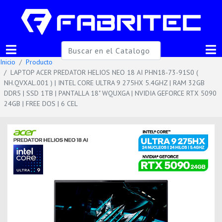
Inicio
Producto
LAPTOP ACER PREDATOR HELIOS NEO 18 AI PHN18-73-91S0 (
NH.QVXAL.001 ) | INTEL CORE ULTRA 9 275HX 5.4GHZ | RAM 32GB
DDR5 | SSD 1TB | PANTALLA 18" WQUXGA | NVIDIA GEFORCE RTX 5090
24GB | FREE DOS | 6 CEL