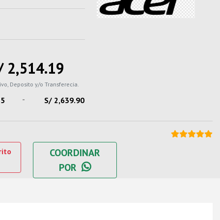
/ 2,514.19
ivo, Deposito y/o Transferecia.
-
65
S/ 2,639.90
rito
COORDINAR
POR