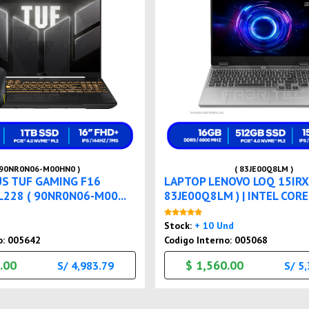
 90NR0N06-M00HN0 )
( 83JE00Q8LM )
US TUF GAMING F16
LAPTOP LENOVO LOQ 15IRX
228 ( 90NR0N06-M00...
83JE00Q8LM ) | INTEL CORE .
Nuevo
Nuevo
Stock:
+ 10 Und
o: 005642
Codigo Interno: 005068
.00
$ 1,560.00
S/ 4,983.79
S/ 5