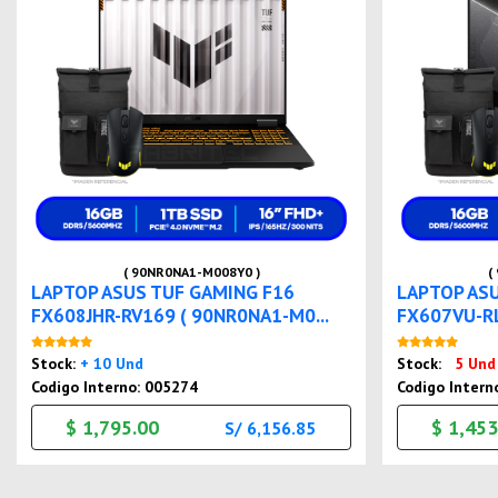
( 90NR0NA1-M008Y0 )
(
LAPTOP ASUS TUF GAMING F16
LAPTOP AS
FX608JHR-RV169 ( 90NR0NA1-M0...
FX607VU-RL
Nuevo
Stock:
+ 10 Und
Stock:
5 Und
Codigo Interno: 005274
Codigo Intern
$ 1,795.00
$ 1,453
S/ 6,156.85