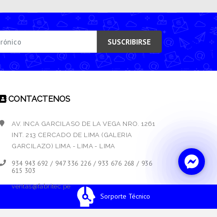
SUSCRIBIRSE
CONTACTENOS
AV. INCA GARCILASO DE LA VEGA NRO. 1261
INT. 213 CERCADO DE LIMA (GALERIA
GARCILAZO) LIMA - LIMA - LIMA
934 943 692 / 947 336 226 / 933 676 268 / 936
615 303
ventas@fabritec.pe
Sorporte Técnico