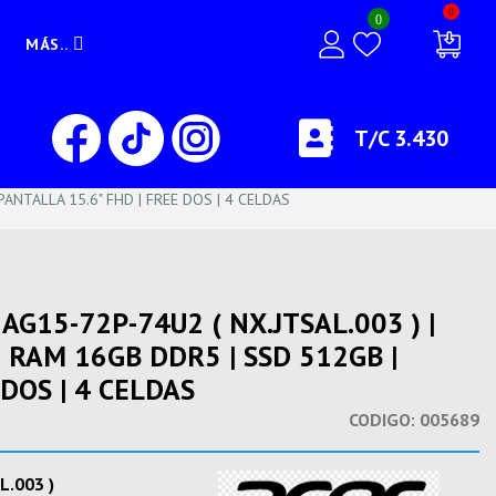
0
0
MÁS..
T/C 3.430
ANTALLA 15.6" FHD | FREE DOS | 4 CELDAS
AG15-72P-74U2 ( NX.JTSAL.003 ) |
| RAM 16GB DDR5 | SSD 512GB |
 DOS | 4 CELDAS
CODIGO:
005689
L.003 )