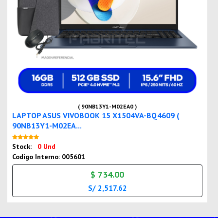
( 90NB13Y1-M02EA0 )
LAPTOP ASUS VIVOBOOK 15 X1504VA-BQ4609 (
90NB13Y1-M02EA...
Nuevo
Stock:
0 Und
Codigo Interno: 005601
$ 734.00
S/ 2,517.62