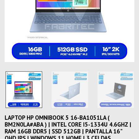
LAPTOP HP OMNIBOOK 5 16-BA1051LA (
BM2N0LA#ABA ) | INTEL CORE I5-1334U 4.6GHZ |
RAM 16GB DDR5 | SSD 512GB | PANTALLA 16"
QHD IPS | WINDOWS 11 HOME | 3 CELDAS