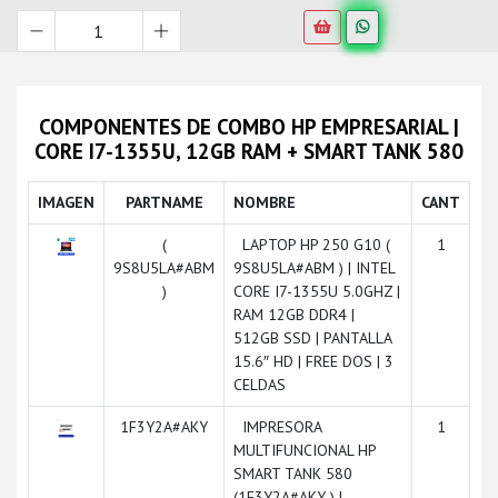
COMPONENTES DE COMBO HP EMPRESARIAL |
CORE I7-1355U, 12GB RAM + SMART TANK 580
IMAGEN
PARTNAME
NOMBRE
CANT
(
LAPTOP HP 250 G10 (
1
9S8U5LA#ABM
9S8U5LA#ABM ) | INTEL
)
CORE I7-1355U 5.0GHZ |
RAM 12GB DDR4 |
512GB SSD | PANTALLA
15.6″ HD | FREE DOS | 3
CELDAS
1F3Y2A#AKY
IMPRESORA
1
MULTIFUNCIONAL HP
SMART TANK 580
(1F3Y2A#AKY ) |