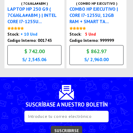
( 7C6J6LA#ABM )
( COMBO HP EJECUTIVO )
LAPTOP HP 250 G9 (
COMBO HP EJECUTIVO |
7C6J6LA#ABM ) | INTEL
CORE I7-1255U, 12GB
CORE I7-1255U...
RAM + SMART TA...
Nuevo
Nuevo
Stock:
+ 10 Und
Stock:
5 Und
Codigo Interno: 001743
Codigo Interno: 999999
$ 742.00
$ 862.97
S/ 2,545.06
S/ 2,960.00
SUSCRÍBASE A NUESTRO BOLETÍN
SUSCRIBIRSE