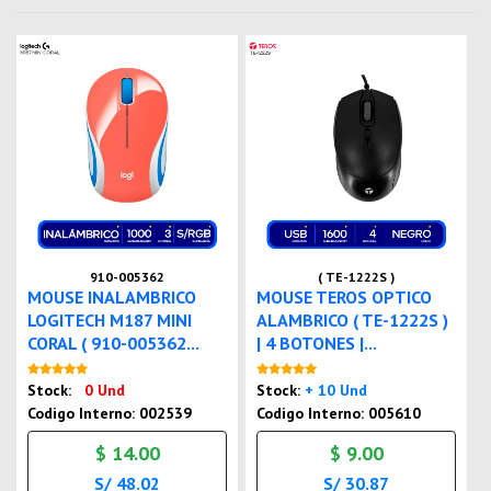
910-005362
( TE-1222S )
MOUSE INALAMBRICO
MOUSE TEROS OPTICO
LOGITECH M187 MINI
ALAMBRICO ( TE-1222S )
CORAL ( 910-005362...
| 4 BOTONES |...
Nuevo
Nuevo
Stock:
0 Und
Stock:
+ 10 Und
Codigo Interno: 002539
Codigo Interno: 005610
$ 14.00
$ 9.00
S/ 48.02
S/ 30.87