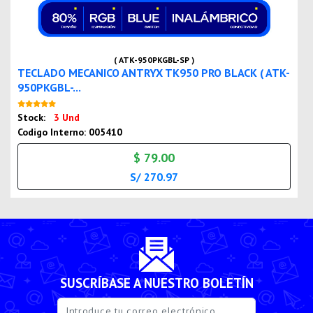
( ATK-950PKGBL-SP )
TECLADO MECANICO ANTRYX TK950 PRO BLACK ( ATK-
950PKGBL-...
Nuevo
Stock:
3 Und
Codigo Interno: 005410
$ 79.00
S/ 270.97
SUSCRÍBASE A NUESTRO BOLETÍN