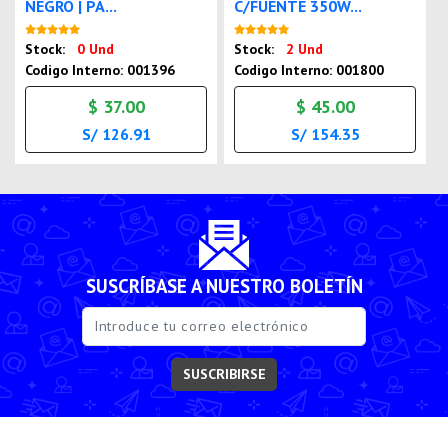
NEGRO | PA...
C/FUENTE 350W...
Nuevo
Nuevo
Stock:
0 Und
Stock:
2 Und
Codigo Interno: 001396
Codigo Interno: 001800
$ 37.00
$ 45.00
S/ 126.91
S/ 154.35
SUSCRÍBASE A NUESTRO BOLETÍN
SUSCRIBIRSE