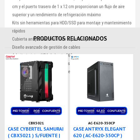
cm y el puerto trasero de 1 x 12 cm proporcionan un flujo de aire
superior y un rendimiento de refrigeración máximo
Kits sin herramientas para HDD/SSD para montaje y mantenimiento
rápidos
PRODUCTOS RELACIONADOS
Cubierta antipolvo extraíble en la parte superior
Diseño avanzado de gestión de cables
Admite tarjetas VGA de hasta 360 mm
Soporta enfriador de CPU de hasta 160 mm
Admite refrigeración por agua de 240mm/120mm
CBX5021
AC-E620-350CP
CASE CYBERTEL SAMURAI
CASE ANTRYX ELEGANT
( CBX5021 ) S/FUENTE |
620 ( AC-E620-350CP )