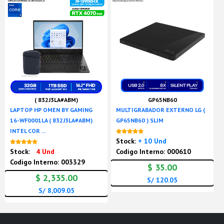
( 832J3LA#ABM)
GP65NB60
LAPTOP HP OMEN BY GAMING
MULTIGRABADOR EXTERNO LG (
16-WF0001LA ( 832J3LA#ABM)
GP65NB60 ) SLIM
INTEL COR ...
Nuevo
Stock:
+ 10 Und
Nuevo
Stock:
4 Und
Codigo Interno: 000610
Codigo Interno: 003329
$ 35.00
$ 2,335.00
S/ 120.05
S/ 8,009.05