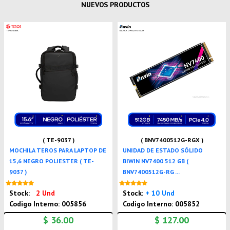
NUEVOS PRODUCTOS
( TE-9037 )
( BNV7400512G-RGX )
MOCHILA TEROS PARA LAPTOP DE
UNIDAD DE ESTADO SÓLIDO
15,6 NEGRO POLIESTER ( TE-
BIWIN NV7400 512 GB (
9037 )
BNV7400512G-RG ...
Nuevo
Nuevo
Stock:
2 Und
Stock:
+ 10 Und
Codigo Interno: 005856
Codigo Interno: 005852
$ 36.00
$ 127.00