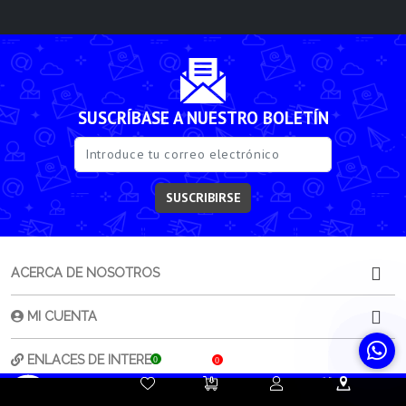
SUSCRÍBASE A NUESTRO BOLETÍN
SUSCRIBIRSE
ACERCA DE NOSOTROS
MI CUENTA
ENLACES DE INTERES
0
0
Contacta a
Atención al
Sorporte
CONTACTENOS