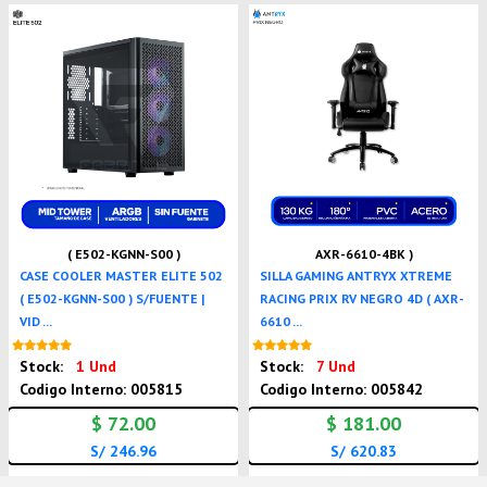
( E502-KGNN-S00 )
AXR-6610-4BK )
CASE COOLER MASTER ELITE 502
SILLA GAMING ANTRYX XTREME
( E502-KGNN-S00 ) S/FUENTE |
RACING PRIX RV NEGRO 4D ( AXR-
VID ...
6610 ...
Nuevo
Nuevo
Stock:
1 Und
Stock:
7 Und
Codigo Interno: 005815
Codigo Interno: 005842
$ 72.00
$ 181.00
S/ 246.96
S/ 620.83