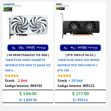
( GV-N506TEAGLEOC ICE-8GD )
( RTX 3050 LP 6G OC )
TARJETA DE VIDEO GIGABYTE
TARJETA DE VIDEO MSI NVIDIA
GEFORCE RTX 5060 TI EAGLE ICE
GEFORCE RTX 3050 6GB OC (
8GB G ...
RTX 305 ...
Nuevo
Nuevo
Stock:
2 Und
Stock:
+ 10 Und
Codigo Interno: 004702
Codigo Interno: 003121
$ 544.00
$ 277.00
S/ 1,865.92
S/ 950.11