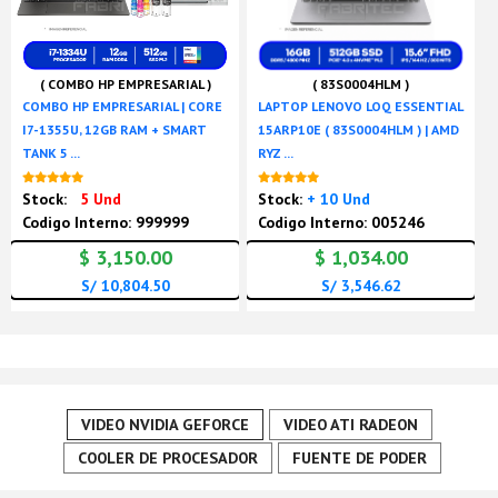
( COMBO HP EMPRESARIAL )
( 83S0004HLM )
COMBO HP EMPRESARIAL | CORE
LAPTOP LENOVO LOQ ESSENTIAL
I7-1355U, 12GB RAM + SMART
15ARP10E ( 83S0004HLM ) | AMD
TANK 5 ...
RYZ ...
Nuevo
Nuevo
Stock:
5 Und
Stock:
+ 10 Und
Codigo Interno: 999999
Codigo Interno: 005246
$ 3,150.00
$ 1,034.00
S/ 10,804.50
S/ 3,546.62
VIDEO NVIDIA GEFORCE
VIDEO ATI RADEON
COOLER DE PROCESADOR
FUENTE DE PODER