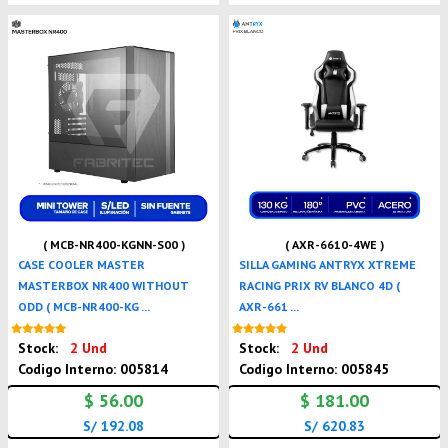
( MCB-NR400-KGNN-S00 )
( AXR-6610-4WE )
CASE COOLER MASTER
SILLA GAMING ANTRYX XTREME
MASTERBOX NR400 WITHOUT
RACING PRIX RV BLANCO 4D (
ODD ( MCB-NR400-KG ...
AXR-661 ...
Nuevo
Nuevo
Stock:
2 Und
Stock:
2 Und
Codigo Interno: 005814
Codigo Interno: 005845
$ 56.00
$ 181.00
S/ 192.08
S/ 620.83