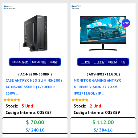
( AC-NS200-350BR )
( AXV-IPX2711GOL )
CASE ANTRYX NEO SLIM NS-200 (
MONITOR GAMING ANTRYX
AC-NS200-350BR ) C/FUENTE
XTREME VISION 27' ( AXV-
350W ...
IPX2711GOL ) IP ...
Nuevo
Nuevo
Stock:
5 Und
Stock:
2 Und
Codigo Interno: 005837
Codigo Interno: 005839
$ 70.00
$ 112.00
S/ 240.10
S/ 384.16