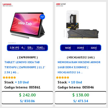
( ZAFR0908PE )
( HSC416U32I2 16G )
TABLET LENOVO IDEA TAB
MEMORIA RAM HIKSEMI ARMOR
TB336FU ( ZAFR0908PE ) 11.2'
16GB DDR4 3200MHZ (
2.5K | 4G ...
HSC416U32I2 16 ...
Nuevo
Nuevo
Stock:
+ 10 Und
Stock:
+ 10 Und
Codigo Interno: 005861
Codigo Interno: 005846
$ 242.00
$ 138.00
S/ 830.06
S/ 473.34