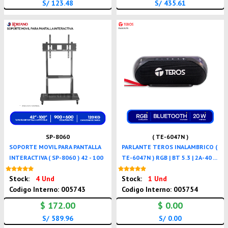
S/ 123.48
S/ 435.61
SP-8060
( TE-6047N )
SOPORTE MOVIL PARA PANTALLA
PARLANTE TEROS INALAMBRICO (
INTERACTIVA ( SP-8060 ) 42 - 100
TE-6047N ) RGB | BT 5.3 | 2A-40 ...
Nuevo
Nuevo
Stock:
4 Und
Stock:
1 Und
Codigo Interno: 005743
Codigo Interno: 005754
$ 172.00
$ 0.00
S/ 589.96
S/ 0.00