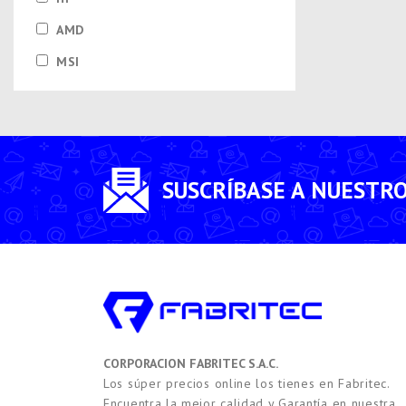
AMD
MSI
SUSCRÍBASE A NUESTR
CORPORACION FABRITEC S.A.C.
Los súper precios online los tienes en Fabritec.
Encuentra la mejor calidad y Garantía en nuestra