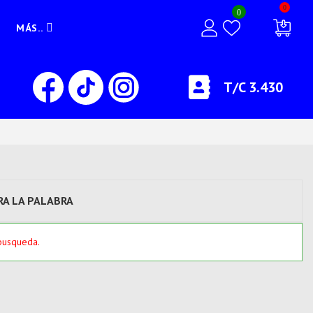
0
0
MÁS..
T/C 3.430
A LA PALABRA
busqueda.