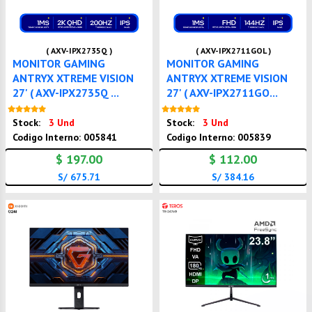
( AXV-IPX2735Q )
( AXV-IPX2711GOL )
MONITOR GAMING
MONITOR GAMING
ANTRYX XTREME VISION
ANTRYX XTREME VISION
27' ( AXV-IPX2735Q ...
27' ( AXV-IPX2711GO...
Nuevo
Nuevo
Stock:
3 Und
Stock:
3 Und
Codigo Interno: 005841
Codigo Interno: 005839
$ 197.00
$ 112.00
S/ 675.71
S/ 384.16