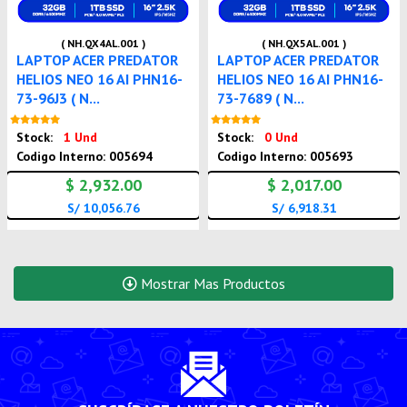
( NH.QX4AL.001 )
( NH.QX5AL.001 )
LAPTOP ACER PREDATOR
LAPTOP ACER PREDATOR
HELIOS NEO 16 AI PHN16-
HELIOS NEO 16 AI PHN16-
73-96J3 ( N...
73-7689 ( N...
Nuevo
Nuevo
Stock:
1 Und
Stock:
0 Und
Codigo Interno: 005694
Codigo Interno: 005693
$ 2,932.00
$ 2,017.00
S/ 10,056.76
S/ 6,918.31
Mostrar Mas Productos