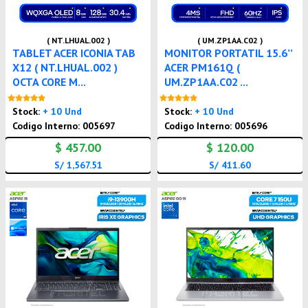
( NT.LHUAL.002 )
( UM.ZP1AA.C02 )
TABLET ACER ICONIA TAB
MONITOR PORTATIL 15.6’’
X12 ( NT.LHUAL.002 )
ACER PM161Q (
OCTA CORE M...
UM.ZP1AA.C02 ...
Nuevo
Nuevo
Stock:
+ 10 Und
Stock:
+ 10 Und
Codigo Interno: 005697
Codigo Interno: 005696
$ 457.00
$ 120.00
S/ 1,567.51
S/ 411.60