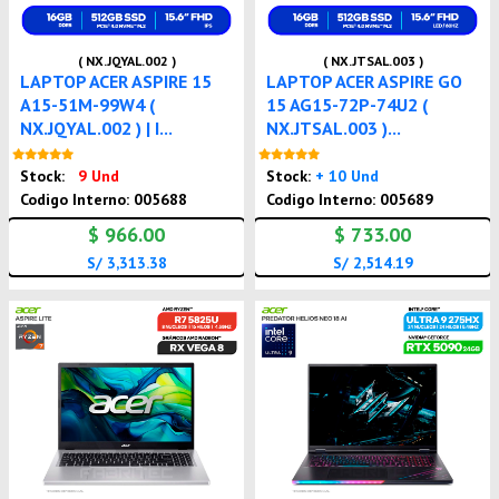
( NX.JQYAL.002 )
( NX.JTSAL.003 )
LAPTOP ACER ASPIRE 15
LAPTOP ACER ASPIRE GO
A15-51M-99W4 (
15 AG15-72P-74U2 (
NX.JQYAL.002 ) | I...
NX.JTSAL.003 )...
Nuevo
Nuevo
Stock:
9 Und
Stock:
+ 10 Und
Codigo Interno: 005688
Codigo Interno: 005689
$ 966.00
$ 733.00
S/ 3,313.38
S/ 2,514.19