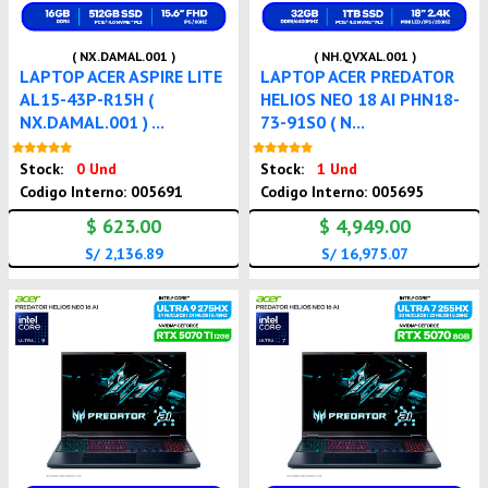
( NX.DAMAL.001 )
( NH.QVXAL.001 )
LAPTOP ACER ASPIRE LITE
LAPTOP ACER PREDATOR
AL15-43P-R15H (
HELIOS NEO 18 AI PHN18-
NX.DAMAL.001 ) ...
73-91S0 ( N...
Nuevo
Nuevo
Stock:
0 Und
Stock:
1 Und
Codigo Interno: 005691
Codigo Interno: 005695
$ 623.00
$ 4,949.00
S/ 2,136.89
S/ 16,975.07