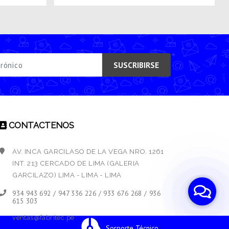
SUSCRIBIRSE
CONTACTENOS
AV. INCA GARCILASO DE LA VEGA NRO. 1261
INT. 213 CERCADO DE LIMA (GALERIA
GARCILAZO) LIMA - LIMA - LIMA
934 943 692 / 947 336 226 / 933 676 268 / 936
615 303
ventas@fabritec.pe
Sorporte Técnico