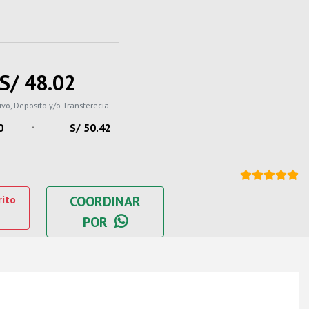
S/ 48.02
ivo, Deposito y/o Transferecia.
-
0
S/ 50.42
rito
COORDINAR
POR