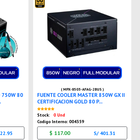
( MPX-8503-AFAG-2BUS )
D 750W 80
FUENTE COOLER MASTER 850W GX II
.
CERTIFICACION GOLD 80 P...
Nuevo
Stock:
0 Und
Codigo Interno: 004359
$ 117.00
222.95
S/ 401.31