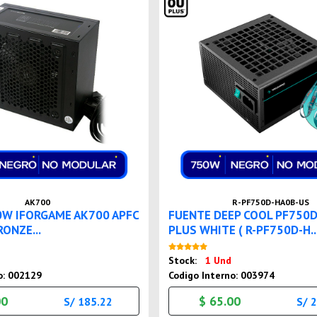
AK700
R-PF750D-HA0B-US
0W IFORGAME AK700 APFC
FUENTE DEEP COOL PF750
RONZE...
PLUS WHITE ( R-PF750D-H..
Nuevo
Nuevo
Stock:
1 Und
o: 002129
Codigo Interno: 003974
00
$ 65.00
S/ 185.22
S/ 