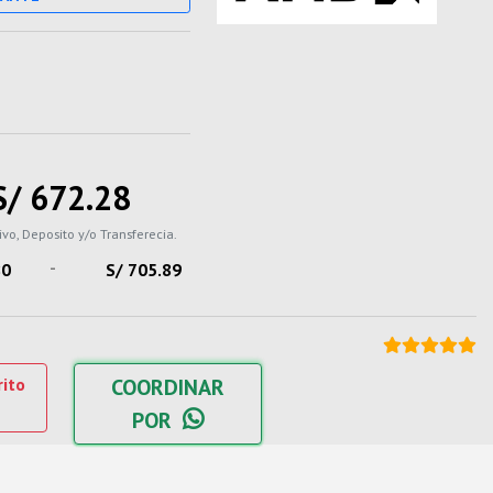
S/ 672.28
ivo, Deposito y/o Transferecia.
-
80
S/ 705.89
rito
COORDINAR
POR