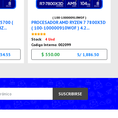
( 100-100000910WOF )
5700 (
PROCESADOR AMD RYZEN 7 7800X3D
Z...
( 100-100000910WOF ) 4.2...
Nuevo
Stock:
4 Und
Codigo Interno: 002099
$ 550.00
634.55
S/ 1,886.50
SUSCRIBIRSE