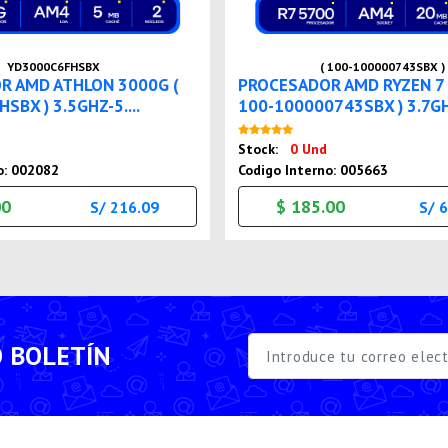
YD3000C6FHSBX
( 100-100000743SBX )
R AMD ATHLON 3000G (
PROCESADOR AMD RYZEN 7 
BX ) 3.5GHZ-5....
100-100000743SBX ) 3.7GH
Nuevo
Nuevo
Stock:
0 Und
o: 002082
Codigo Interno: 005663
00
$ 185.00
S/ 216.09
S/ 
O BOLETÍN