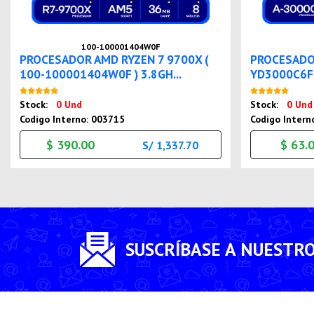
100-100001404W0F
PROCESADOR AMD RYZEN 7 9700X (
PROCESADO
100-100001404W0F ) 3.8GH...
YD3000C6FHS
Nuevo
Stock:
0 Und
Stock:
0 Und
Codigo Interno: 003715
Codigo Intern
$ 390.00
$ 63.
S/ 1,337.70
SUSCRÍBASE A NUESTR