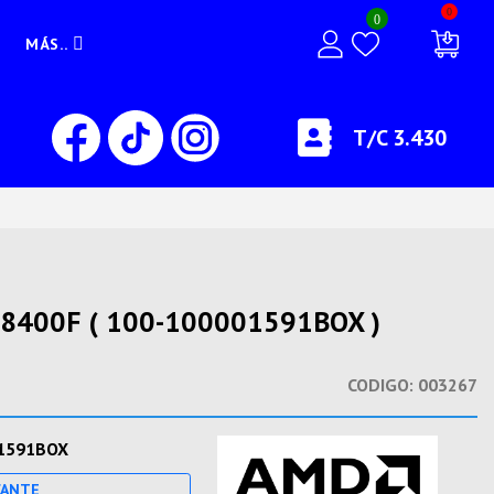
0
0
MÁS..
T/C 3.430
8400F ( 100-100001591BOX )
CODIGO:
003267
1591BOX
CANTE