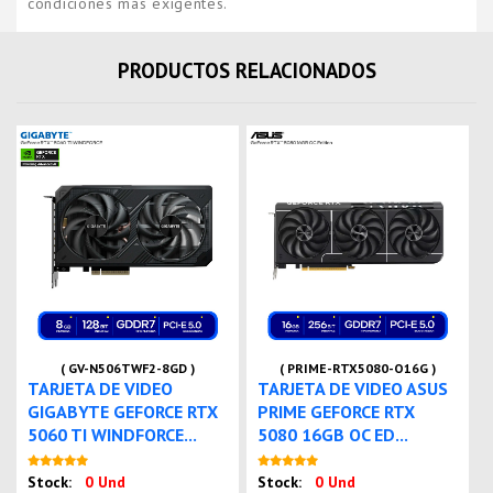
condiciones más exigentes.
PRODUCTOS RELACIONADOS
( GV-N506TWF2-8GD )
( PRIME-RTX5080-O16G )
TARJETA DE VIDEO
TARJETA DE VIDEO ASUS
GIGABYTE GEFORCE RTX
PRIME GEFORCE RTX
5060 TI WINDFORCE...
5080 16GB OC ED...
Nuevo
Nuevo
Stock:
0 Und
Stock:
0 Und