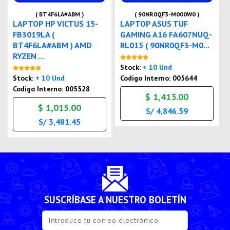
( BT4F6LA#ABM )
( 90NR0QF3-M000W0 )
LAPTOP HP VICTUS 15-
LAPTOP ASUS TUF
FB3019LA (
GAMING A16 FA607NUQ-
BT4F6LA#ABM ) AMD
RL015 ( 90NR0QF3-M0...
RYZEN ...
Nuevo
Stock:
+ 10 Und
Nuevo
Stock:
+ 10 Und
Codigo Interno: 005644
Codigo Interno: 005528
$ 1,413.00
$ 1,015.00
S/ 4,846.59
S/ 3,481.45
SUSCRÍBASE A NUESTRO BOLETÍN