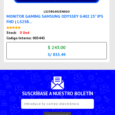
LS25BG402ENXGO
MONITOR GAMING SAMSUNG ODYSSEY G402 25" IPS
FHD ( LS25B...
Nuevo
Stock:
0 Und
Codigo Interno: 003443
$ 243.00
S/ 833.49
SUSCRÍBASE A NUESTRO BOLETÍN