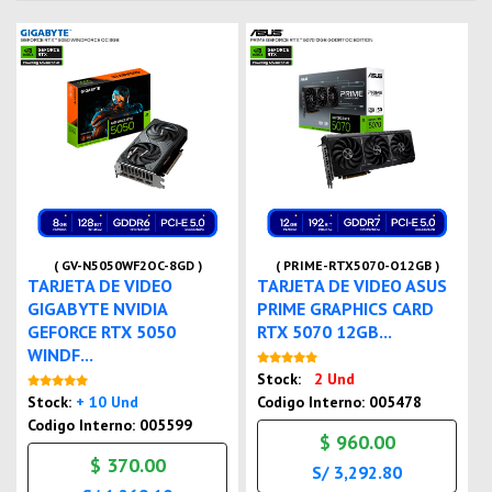
( GV-N5050WF2OC-8GD )
( PRIME-RTX5070-O12GB )
TARJETA DE VIDEO
TARJETA DE VIDEO ASUS
GIGABYTE NVIDIA
PRIME GRAPHICS CARD
GEFORCE RTX 5050
RTX 5070 12GB...
WINDF...
Nuevo
Stock:
2 Und
Nuevo
Stock:
+ 10 Und
Codigo Interno: 005478
Codigo Interno: 005599
$ 960.00
$ 370.00
S/ 3,292.80