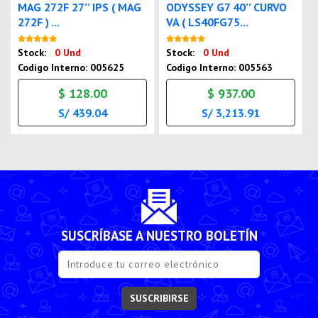
MAG 272F 27’’ IPS ( MAG
ODYSSEY G7 40’’ CURVO
272F ) ...
VA ( LS40FG75...
Nuevo
Nuevo
Stock:
0 Und
Stock:
0 Und
Codigo Interno: 005625
Codigo Interno: 005563
$ 128.00
$ 937.00
S/ 439.04
S/ 3,213.91
SUSCRÍBASE A NUESTRO BOLETÍN
SUSCRIBIRSE