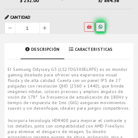
$ 252.00
S/ 864.36
CANTIDAD
DESCRIPCIÓN
CARACTERISTICAS
El Samsung Odyssey G5 (LS27DG500ELXPE) es un monitor
gaming diseñado para ofrecer una experiencia visual
fluida y de alta calidad. Cuenta con un panel IPS de 27
pulgadas con resolución QHD (2560 x 1440), que brinda
imágenes nítidas, colores precisos y amplios ángulos de
visión de 178°. Su frecuencia de actualización de 180Hz y
tiempo de respuesta de 1ms (GtG) aseguran movimientos
suaves y sin desenfoque, ideales para juegos competitivos.
Incorpora tecnología HDR400 para mejorar el contraste y
los detalles, junto con compatibilidad con AMD FreeSync
para eliminar el desgarro de imagen. Su diseño
ergonómico permite ajustes de altura, inclinación, giro y