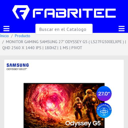
Inicio
Producto
MONITOR GAMING SAMSUNG 27" ODYSSEY G5 ( LS27FG500ELXPE ) |
QHD 2560 X 1440 IPS | 180HZ | 1 MS | PIVOT