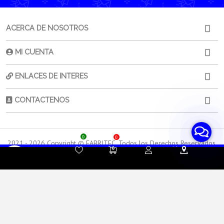
ACERCA DE NOSOTROS
MI CUENTA
ENLACES DE INTERES
CONTACTENOS
0
0
2021 -
2026
Copyright © FABRITEC. Todos los Derechos Reservados.
Desarrollado por HTEC
Contacta a
Atención al
Sorporte
tu Asesor de Ventas
Cliente
Técnico