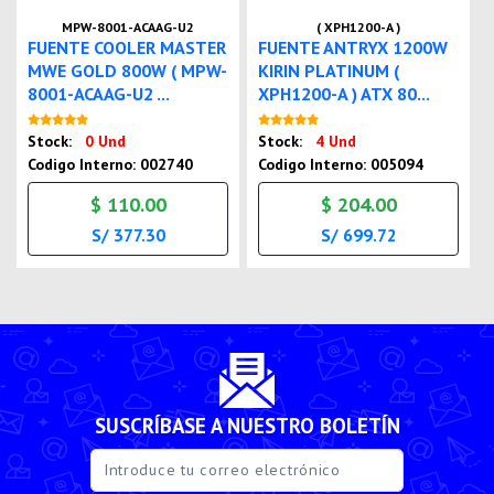
MPW-8001-ACAAG-U2
( XPH1200-A )
FUENTE COOLER MASTER
FUENTE ANTRYX 1200W
MWE GOLD 800W ( MPW-
KIRIN PLATINUM (
8001-ACAAG-U2 ...
XPH1200-A ) ATX 80...
Nuevo
Nuevo
Stock:
0 Und
Stock:
4 Und
Codigo Interno: 002740
Codigo Interno: 005094
$ 110.00
$ 204.00
S/ 377.30
S/ 699.72
SUSCRÍBASE A NUESTRO BOLETÍN