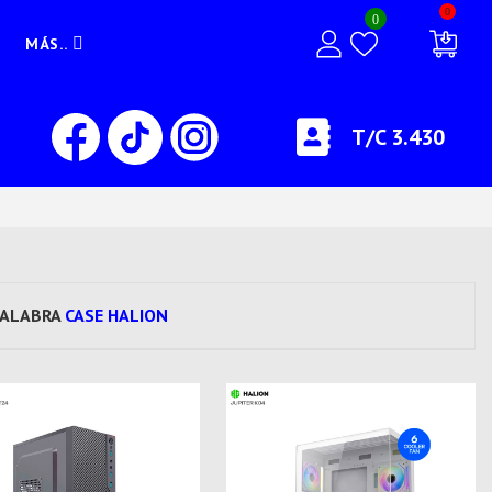
0
0
MÁS..
T/C 3.430
PALABRA
CASE HALION