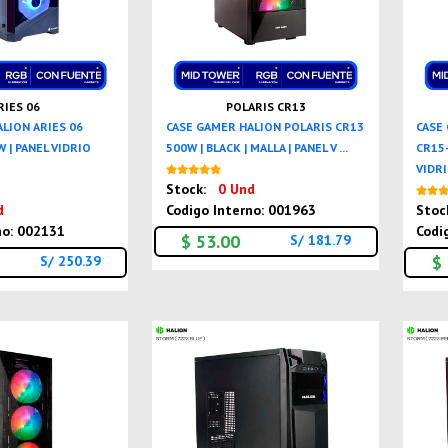
RIES 06
POLARIS CR13
LION ARIES 06
CASE GAMER HALION POLARIS CR13
CASE
 | PANEL VIDRIO
500W | BLACK | MALLA | PANEL V ...
CR15-
VIDRIO
Nuevo
Stock:
0 Und
Nuevo
d
Codigo Interno: 001963
Stoc
no: 002131
Codi
$ 53.00
S/ 181.79
$
S/ 250.39