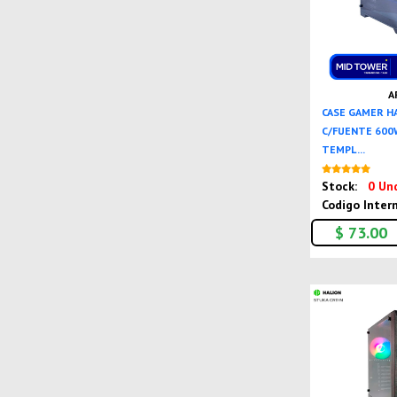
A
CASE GAMER HA
C/FUENTE 600W
TEMPL ...
Stock:
0 Un
Codigo Inter
$ 73.00