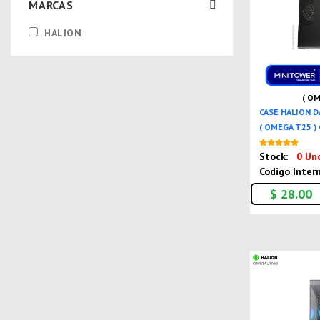
MARCAS
HALION
( OM
CASE HALION 
( OMEGA T25 ) 
Stock:
0 Un
Codigo Inter
$ 28.00