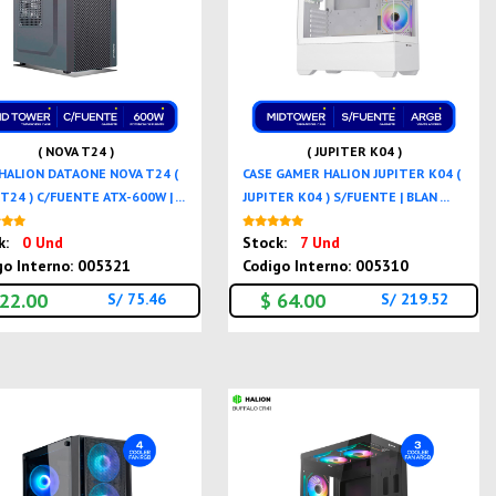
( NOVA T24 )
( JUPITER K04 )
 HALION DATAONE NOVA T24 (
CASE GAMER HALION JUPITER K04 (
T24 ) C/FUENTE ATX-600W | ...
JUPITER K04 ) S/FUENTE | BLAN ...
Nuevo
Nuevo
k:
0 Und
Stock:
7 Und
go Interno: 005321
Codigo Interno: 005310
 22.00
$ 64.00
S/ 75.46
S/ 219.52