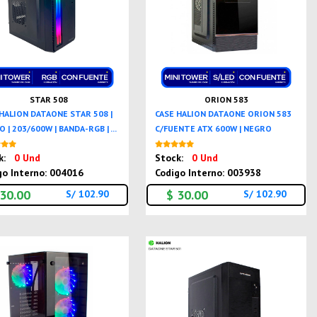
STAR 508
ORION 583
 HALION DATAONE STAR 508 |
CASE HALION DATAONE ORION 583
 | 203/600W | BANDA-RGB | ...
C/FUENTE ATX 600W | NEGRO
Nuevo
Nuevo
k:
0 Und
Stock:
0 Und
go Interno: 004016
Codigo Interno: 003938
 30.00
$ 30.00
S/ 102.90
S/ 102.90