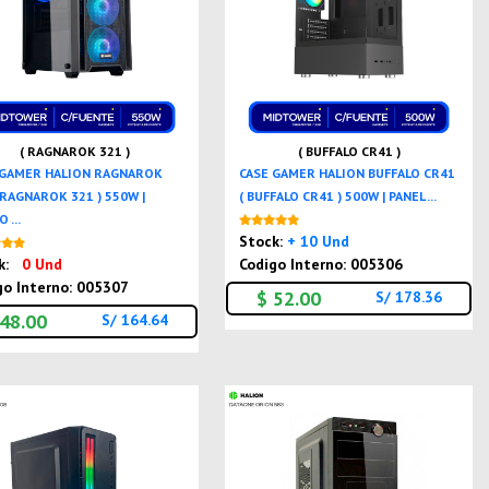
( RAGNAROK 321 )
( BUFFALO CR41 )
 GAMER HALION RAGNAROK
CASE GAMER HALION BUFFALO CR41
 RAGNAROK 321 ) 550W |
( BUFFALO CR41 ) 500W | PANEL ...
 ...
Nuevo
Stock:
+ 10 Und
Nuevo
k:
0 Und
Codigo Interno: 005306
go Interno: 005307
$ 52.00
S/ 178.36
 48.00
S/ 164.64