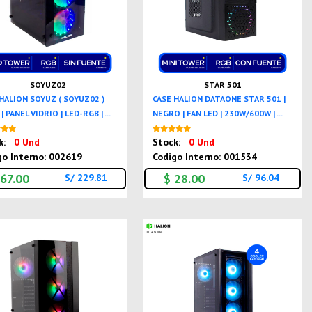
SOYUZ02
STAR 501
HALION SOYUZ ( SOYUZ02 )
CASE HALION DATAONE STAR 501 |
| PANEL VIDRIO | LED-RGB | ...
NEGRO | FAN LED | 230W/600W | ...
Nuevo
Nuevo
k:
0 Und
Stock:
0 Und
go Interno: 002619
Codigo Interno: 001534
 67.00
$ 28.00
S/ 229.81
S/ 96.04