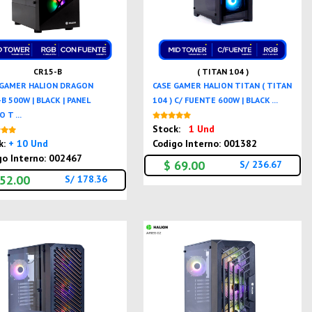
CR15-B
( TITAN 104 )
 GAMER HALION DRAGON
CASE GAMER HALION TITAN ( TITAN
B 500W | BLACK | PANEL
104 ) C/ FUENTE 600W | BLACK ...
 T ...
Nuevo
Stock:
1 Und
Nuevo
k:
+ 10 Und
Codigo Interno: 001382
go Interno: 002467
$ 69.00
S/ 236.67
 52.00
S/ 178.36