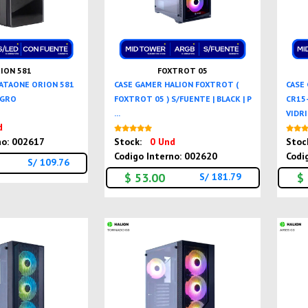
ION 581
FOXTROT 05
DATAONE ORION 581
CASE GAMER HALION FOXTROT (
CASE
EGRO
FOXTROT 05 ) S/FUENTE | BLACK | P
CR15-
...
VIDRIO
Nuevo
d
Nuevo
no: 002617
Stock:
0 Und
Stoc
Codigo Interno: 002620
Codi
S/ 109.76
$ 53.00
$
S/ 181.79