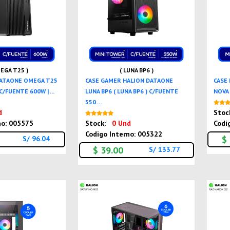
EGA T25 )
( LUNA BP6 )
DATAONE OMEGA T25
CASE GAMER HALION DATAONE
CASE
C/FUENTE 600W | ...
LUNA BP6 ( LUNA BP6 ) C/FUENTE
NOVA 
550 ...
Nuevo
d
Stoc
Nuevo
no: 005575
Stock:
0 Und
Codi
Codigo Interno: 005322
$
S/ 96.04
$ 39.00
S/ 133.77