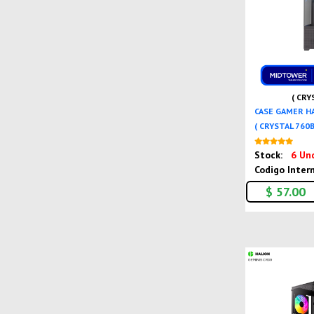
( CRY
CASE GAMER H
( CRYSTAL 760B 
Stock:
6 Un
Codigo Inter
$ 57.00