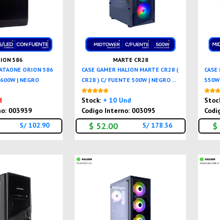
ION 586
MARTE CR28
DATAONE ORION 586
CASE GAMER HALION MARTE CR28 (
CASE 
 600W | NEGRO
CR28 ) C/ FUENTE 500W | NEGRO ...
550W 
Nuevo
Nuevo
d
Stock:
+ 10 Und
Stoc
no: 003939
Codigo Interno: 003095
Codi
$ 52.00
$
S/ 102.90
S/ 178.36