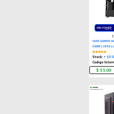
(
CASE GAMER H
500W ( CR30 ) | 
Stock:
+ 10 
Codigo Inter
$ 53.00