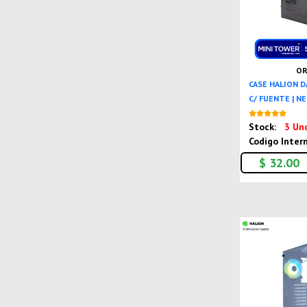
OR
CASE HALION 
C/ FUENTE | N
Stock:
3 Un
Codigo Inter
$ 32.00