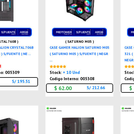
STAL 760B )
( SATURNO M05 )
ALION CRYSTAL 706B
CASE GAMER HALION SATURNO M05
CASE
) S/FUENTE | NE ...
( SATURNO M05 ) S/FUENTE | NEGR
321 (
...
NEGRO
Nuevo
d
Nuevo
no: 005309
Stock:
+ 10 Und
Stoc
Codigo Interno: 005308
Codi
S/ 195.51
$ 62.00
$
S/ 212.66