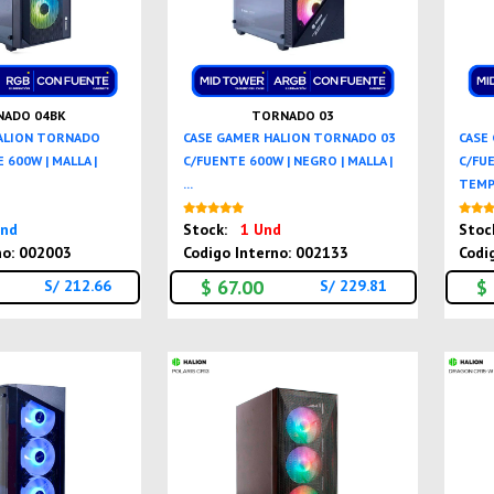
ADO 04BK
TORNADO 03
ALION TORNADO
CASE GAMER HALION TORNADO 03
CASE
 600W | MALLA |
C/FUENTE 600W | NEGRO | MALLA |
C/FUE
...
TEMPL
Nuevo
Nuevo
Und
Stock:
1 Und
Stoc
no: 002003
Codigo Interno: 002133
Codi
$ 67.00
$
S/ 212.66
S/ 229.81