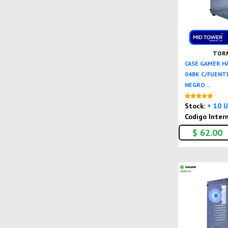
TORN
CASE GAMER H
04BK C/FUENTE
NEGRO ...
Stock:
+ 10 
Codigo Inter
$ 62.00