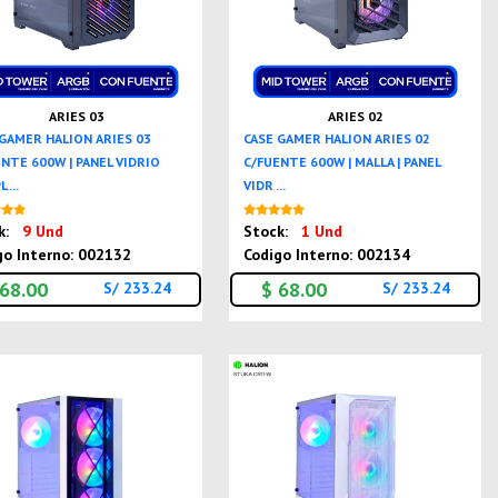
ARIES 03
ARIES 02
 GAMER HALION ARIES 03
CASE GAMER HALION ARIES 02
NTE 600W | PANEL VIDRIO
C/FUENTE 600W | MALLA | PANEL
 ...
VIDR ...
Nuevo
Nuevo
k:
9 Und
Stock:
1 Und
go Interno: 002132
Codigo Interno: 002134
 68.00
$ 68.00
S/ 233.24
S/ 233.24