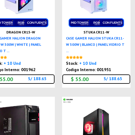
DRAGON CR15-W
STUKA CR11-W
 GAMER HALION DRAGON
CASE GAMER HALION STUKA CR11-
W 500W | WHITE | PANEL
W 500W | BLANCO | PANEL VIDRIO T
 T ...
...
Nuevo
Nuevo
k:
+ 10 Und
Stock:
+ 10 Und
go Interno: 001962
Codigo Interno: 001951
 55.00
$ 55.00
S/ 188.65
S/ 188.65