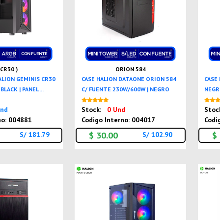
 CR30 )
ORION 584
ALION GEMINIS CR30
CASE HALION DATAONE ORION 584
CASE
BLACK | PANEL ...
C/ FUENTE 230W/600W | NEGRO
NEGRO
Nuevo
Nuevo
Und
Stock:
0 Und
Stoc
no: 004881
Codigo Interno: 004017
Codi
$ 30.00
$
S/ 181.79
S/ 102.90